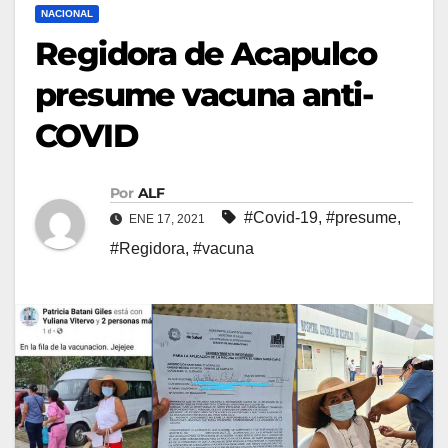
NACIONAL
Regidora de Acapulco
presume vacuna anti-
COVID
Por
ALF
#Covid-19
,
#presume
,
ENE 17, 2021
#Regidora
,
#vacuna