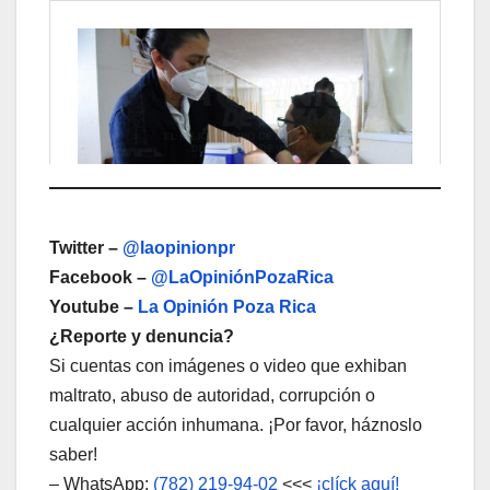
Twitter –
@laopinionpr
Facebook –
@LaOpiniónPozaRica
Youtube –
La Opinión Poza Rica
¿Reporte y denuncia?
Si cuentas con imágenes o video que exhiban
maltrato, abuso de autoridad, corrupción o
cualquier acción inhumana. ¡Por favor, háznoslo
saber!
– WhatsApp:
(782) 219-94-02
<<<
¡clíck aquí!