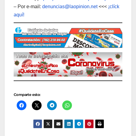
– Por e-mail:
denuncias@laopinion.net
<<<
¡clíck
aquí!
Comparte esto: