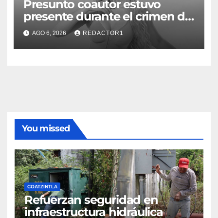
Presunto coautor estuvo
presente durante el crimen de
Valeria Márquez: Fiscalía
AGO 6, 2026
REDACTOR1
You missed
COATZINTLA
Refuerzan seguridad en
infraestructura hidráulica