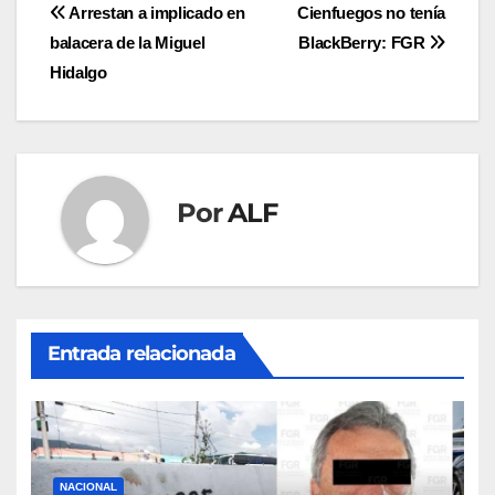
Navegación
Arrestan a implicado en
Cienfuegos no tenía
balacera de la Miguel
BlackBerry: FGR
de
Hidalgo
entradas
Por
ALF
Entrada relacionada
NACIONAL