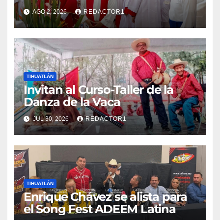
AGO 2, 2026
REDACTOR1
TIHUATLÁN
Invitan al Curso-Taller de la
Danza de la Vaca
JUL 30, 2026
REDACTOR1
TIHUATLÁN
Enrique Chávez se alista para
el Song Fest ADEEM Latina