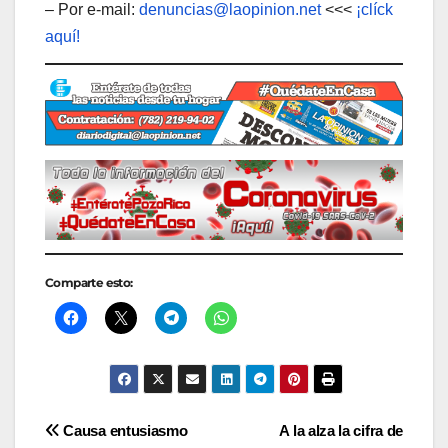
– Por e-mail:
denuncias@laopinion.net
<<<
¡clíck
aquí!
Comparte esto:
Navegación
Causa entusiasmo
A la alza la cifra de