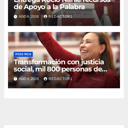
de Apoyo a la Palabra
AGO 6, 2026
REDACTOR1
POZA RICA
Transformación con justicia
social, mil 800 personas de
siete municipios reciben
AGO 6, 2026
REDACTOR1
Apoyo a la Palabra: Rocío
Nahle