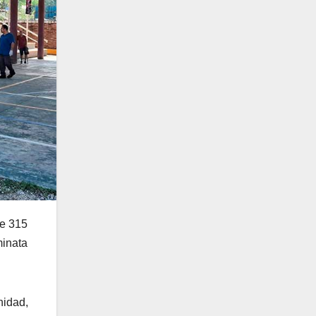
de 315
minata
nidad,