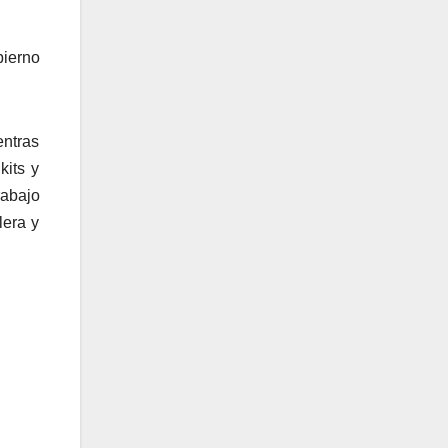
bierno
entras
kits y
rabajo
lera y