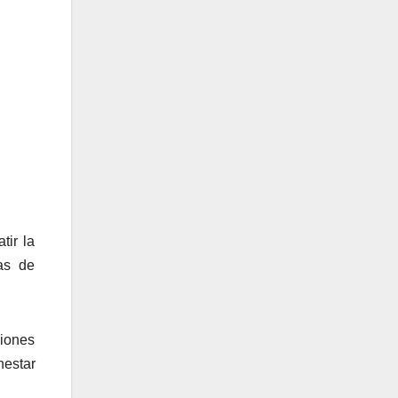
tir la
as de
iones
nestar