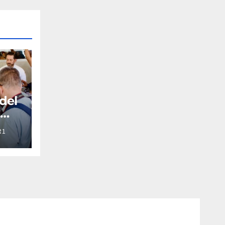
 del
a
R1