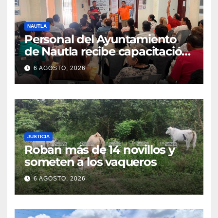
NAUTLA
Personal del Ayuntamiento
de Nautla recibe capacitación
en atención a emergencias
6 AGOSTO, 2026
JUSTICIA
Roban más de 14 novillos y
someten a los vaqueros
6 AGOSTO, 2026