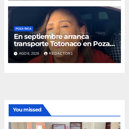
Nahle
POZA RICA
En septiembre arranca
transporte Totonaco en Poza
Rica
AGO 6, 2026
REDACTOR1
You missed