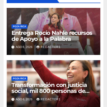
POZA RICA
Entrega Rocío Nahle recursos
de Apoyo a la Palabra
AGO 6, 2026
REDACTOR1
POZA RICA
Transformación con justicia
social, mil 800 personas de
siete municipios reciben
AGO 6, 2026
REDACTOR1
Apoyo a la Palabra: Rocío