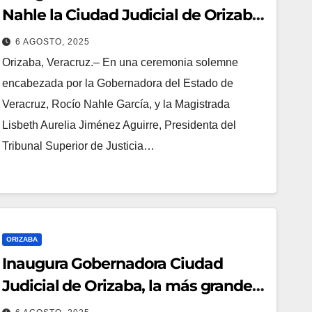
Nahle la Ciudad Judicial de Orizaba,
la más grande del Poder Judicial del
6 AGOSTO, 2025
Estado de Veracruz
Orizaba, Veracruz.– En una ceremonia solemne
encabezada por la Gobernadora del Estado de
Veracruz, Rocío Nahle García, y la Magistrada
Lisbeth Aurelia Jiménez Aguirre, Presidenta del
Tribunal Superior de Justicia…
ORIZABA
Inaugura Gobernadora Ciudad
Judicial de Orizaba, la más grande
del estado