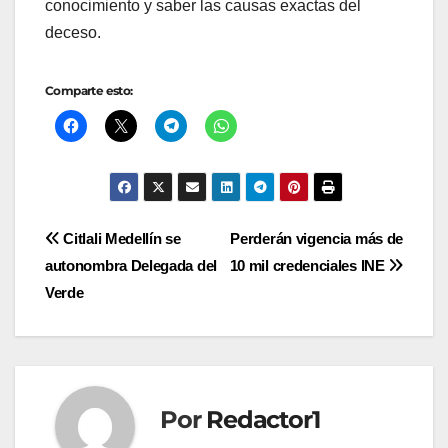
conocimiento y saber las causas exactas del
deceso.
Comparte esto:
Navegación
Citlali Medellín se
Perderán vigencia más de
autonombra Delegada del
10 mil credenciales INE
de
Verde
entradas
Por
Redactor1