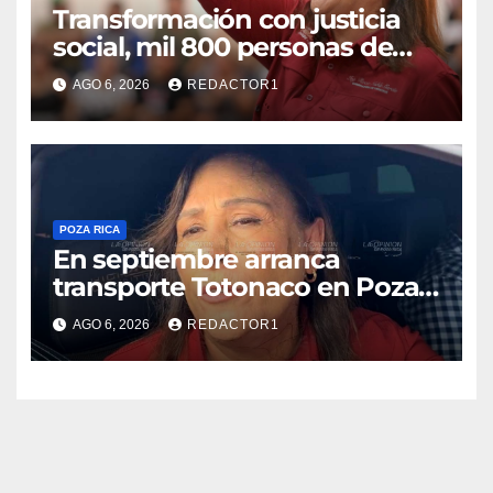
Transformación con justicia
social, mil 800 personas de
siete municipios reciben
AGO 6, 2026
REDACTOR1
Apoyo a la Palabra: Rocío
Nahle
POZA RICA
En septiembre arranca
transporte Totonaco en Poza
Rica
AGO 6, 2026
REDACTOR1