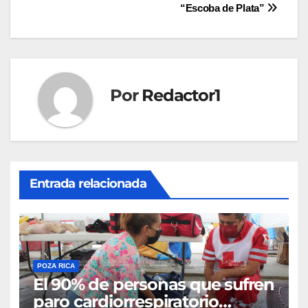
“Escoba de Plata”
de
entradas
Por
Redactor1
Entrada relacionada
POZA RICA
El 90% de personas que sufren
paro cardiorrespiratorio