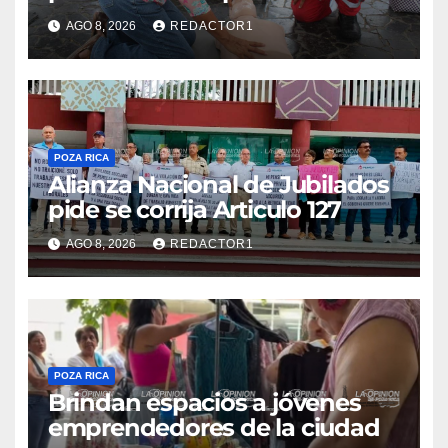
mueren
AGO 8, 2026
REDACTOR1
POZA RICA
Alianza Nacional de Jubilados
pide se corrija Articulo 127
AGO 8, 2026
REDACTOR1
POZA RICA
Brindan espacios a jóvenes
emprendedores de la ciudad