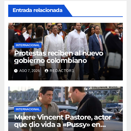
Entrada relacionada
INTERNACIONAL
Protestas reciben al nuevo
gobierno colombiano
AGO 7, 2026
REDACTOR1
INTERNACIONAL
Muere Vincent Pastore, actor
que dio vida a «Pussy» en