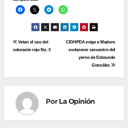
Navegación
Vetan el uso del
CIDHPDA exige a Maduro
colorante rojo No. 3
esclarecer secuestro del
de
yerno de Edmundo
entradas
González
Por
La Opinión