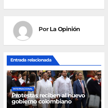
entradas
Por
La Opinión
Entrada relacionada
INTERNACIONAL
Protestas reciben al nuevo
gobierno colombiano