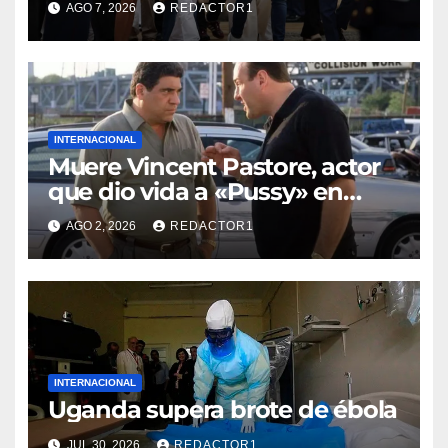
AGO 7, 2026
REDACTOR1
INTERNACIONAL
Muere Vincent Pastore, actor
que dio vida a «Pussy» en
«Los Soprano»
AGO 2, 2026
REDACTOR1
INTERNACIONAL
Uganda supera brote de ébola
JUL 30, 2026
REDACTOR1