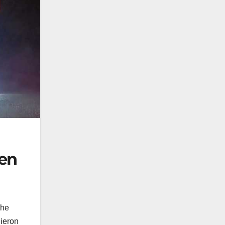
 en
che
dieron