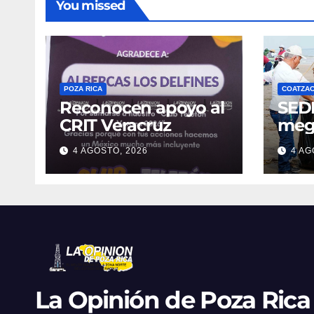
You missed
POZA RICA
COATZA
Reconocen apoyo al
SED
CRIT Veracruz
meg
limp
4 AGOSTO, 2026
4 AG
Coat
reti
de r
Fest
La Opinión de Poza Rica