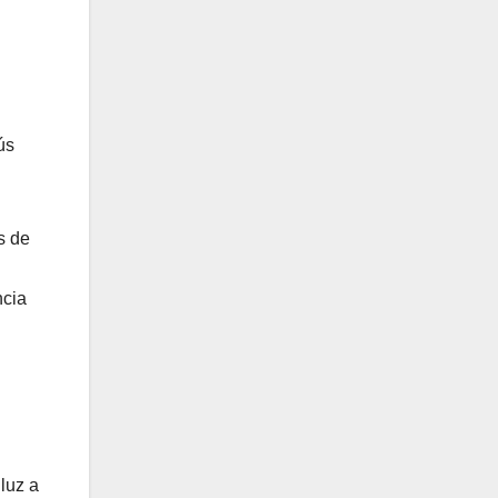
ús
s de
ncia
 luz a