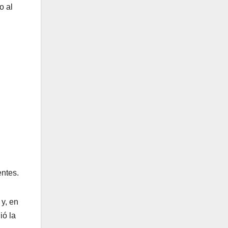
o al
entes.
 y, en
ió la