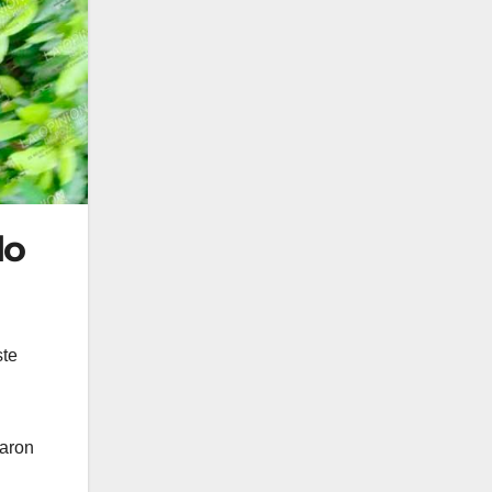
do
ste
saron