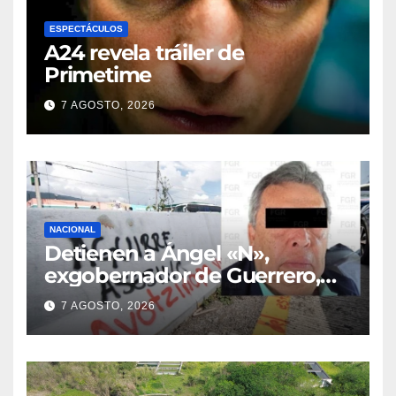
ESPECTÁCULOS
A24 revela tráiler de
Primetime
7 AGOSTO, 2026
NACIONAL
Detienen a Ángel «N»,
exgobernador de Guerrero,
por el caso Ayotzinapa
7 AGOSTO, 2026