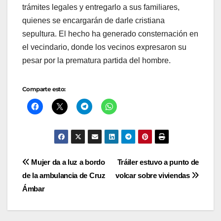
trámites legales y entregarlo a sus familiares,
quienes se encargarán de darle cristiana
sepultura. El hecho ha generado consternación en
el vecindario, donde los vecinos expresaron su
pesar por la prematura partida del hombre.
Comparte esto:
Navegación
Mujer da a luz a bordo
Tráiler estuvo a punto de
de la ambulancia de Cruz
volcar sobre viviendas
de
Ámbar
entradas