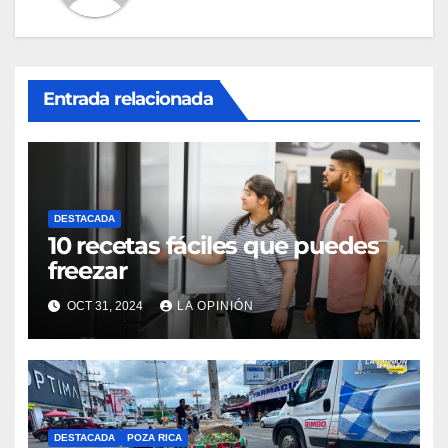
Entrada relacionada
DESTACADA
10 recetas fáciles que puedes
freezar
OCT 31, 2024
LA OPINIÓN
DESTACADA
POZA RICA