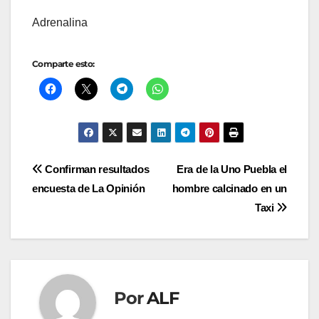
Adrenalina
Comparte esto:
Navegación
Confirman resultados
Era de la Uno Puebla el
encuesta de La Opinión
hombre calcinado en un
de
Taxi
entradas
Por
ALF