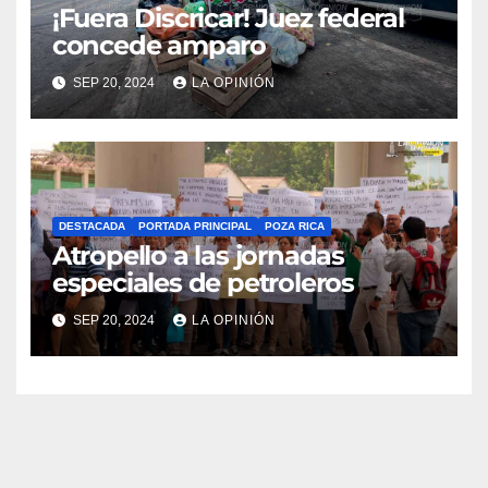
¡Fuera Discricar! Juez federal
concede amparo
SEP 20, 2024
LA OPINIÓN
DESTACADA
PORTADA PRINCIPAL
POZA RICA
Atropello a las jornadas
especiales de petroleros
SEP 20, 2024
LA OPINIÓN