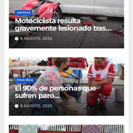
JUSTICIA
Motociclista resulta
gravemente lesionado tras
choque en la colonia Ricardo
8 AGOSTO, 2026
Flores Magón
POZA RICA
El 90% de personas que
sufren paro
cardiorrespiratorio mueren
8 AGOSTO, 2026