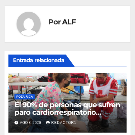
Por
ALF
Entrada relacionada
POZA RICA
El 90% de personas que sufren
paro cardiorrespiratorio
mueren
AGO 8, 2026
REDACTOR1