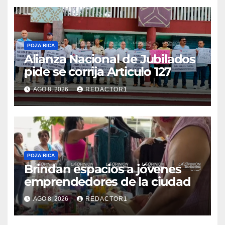
POZA RICA
Alianza Nacional de Jubilados
pide se corrija Articulo 127
AGO 8, 2026
REDACTOR1
POZA RICA
Brindan espacios a jóvenes
emprendedores de la ciudad
AGO 8, 2026
REDACTOR1