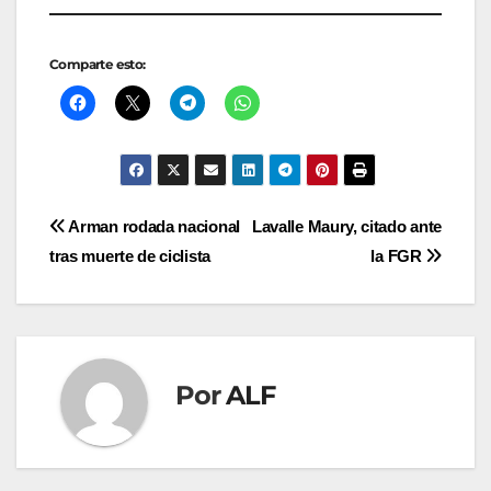
Comparte esto:
Navegación
Arman rodada nacional
Lavalle Maury, citado ante
tras muerte de ciclista
la FGR
de
entradas
Por
ALF