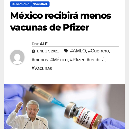
DESTACADA
NACIONAL
México recibirá menos
vacunas de Pfizer
Por
ALF
#AMLO
,
#Guerrero
,
ENE 17, 2021
#menos
,
#México
,
#Pfizer
,
#recibirá
,
#Vacunas