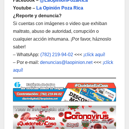
Facebook –
@LaOpiniónPozaRica
Youtube –
La Opinión Poza Rica
¿Reporte y denuncia?
Si cuentas con imágenes o video que exhiban
maltrato, abuso de autoridad, corrupción o
cualquier acción inhumana. ¡Por favor, háznoslo
saber!
– WhatsApp:
(782) 219-94-02
<<<
¡clíck aquí!
– Por e-mail:
denuncias@laopinion.net
<<<
¡clíck
aquí!