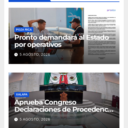
POZA RICA
Pronto demandará al Estado
por operativos
5 AGOSTO, 2026
XALAPA
Aprueba Congreso
Declaraciones de Procedencia
en contra de dos munícipes
5 AGOSTO, 2026