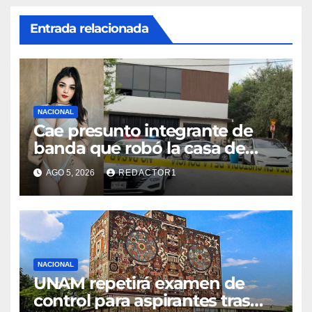
Entrada relacionada
NACIONAL
Cae presunto integrante de
banda que robó la casa de
Karely Ruiz
AGO 5, 2026
REDACTOR1
NACIONAL
UNAM repetirá examen de
control para aspirantes tras