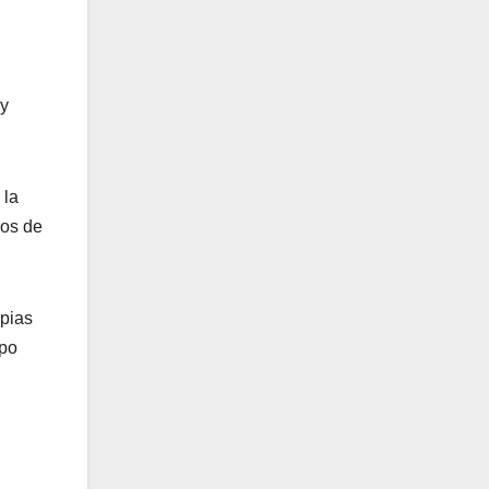
 y
 la
ros de
apias
ipo