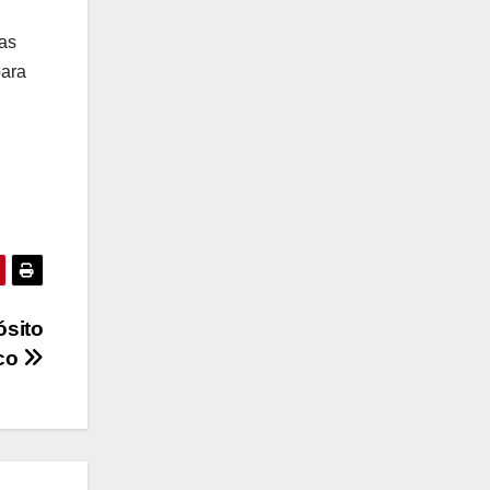
las
para
ósito
co