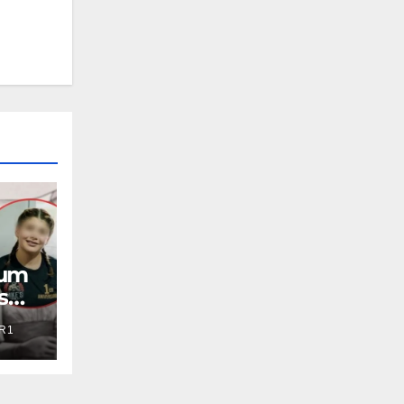
aum
s
R1