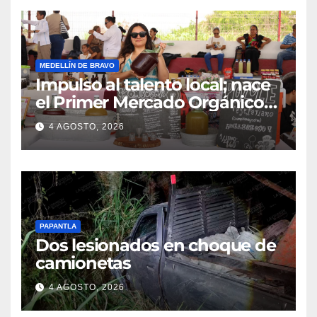
MEDELLÍN DE BRAVO
Impulso al talento local; nace
el Primer Mercado Orgánico
en Medellín
4 AGOSTO, 2026
PAPANTLA
Dos lesionados en choque de
camionetas
4 AGOSTO, 2026