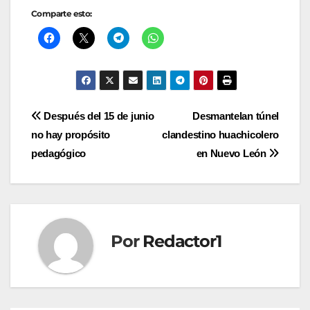
Comparte esto:
Navegación
Después del 15 de junio
Desmantelan túnel
no hay propósito
clandestino huachicolero
de
pedagógico
en Nuevo León
entradas
Por
Redactor1