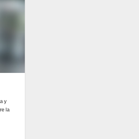
a y
re la