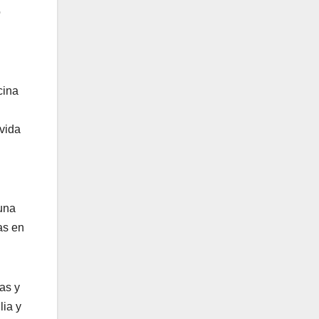
o
cina
 vida
 una
as en
as y
lia y