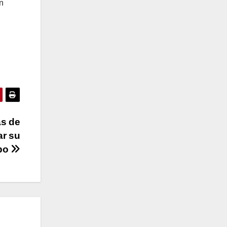
n
as de
ar su
po