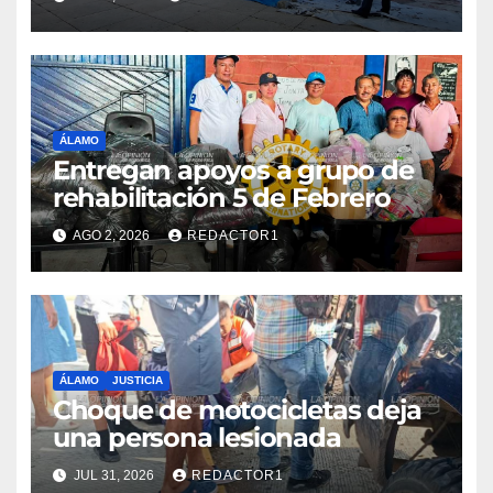
ÁLAMO
Entregan apoyos a grupo de
rehabilitación 5 de Febrero
AGO 2, 2026
REDACTOR1
ÁLAMO
JUSTICIA
Choque de motocicletas deja
una persona lesionada
JUL 31, 2026
REDACTOR1