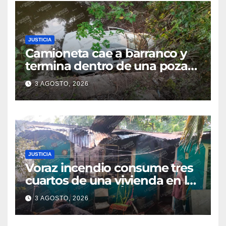
JUSTICIA
Camioneta cae a barranco y
termina dentro de una poza
en Coatzintla; conductor sale
3 AGOSTO, 2026
con golpes leves
JUSTICIA
Voraz incendio consume tres
cuartos de una vivienda en la
colonia Manuel Ávila
3 AGOSTO, 2026
Camacho