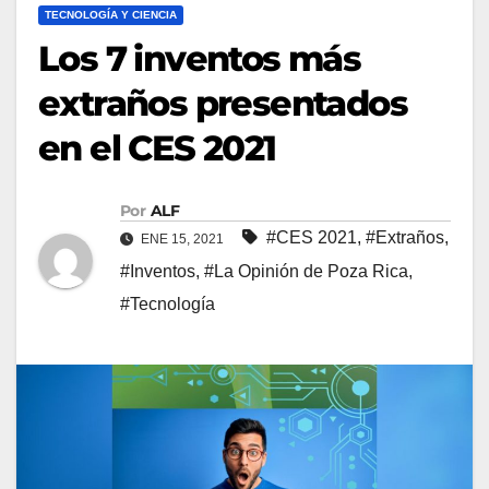
TECNOLOGÍA Y CIENCIA
Los 7 inventos más
extraños presentados
en el CES 2021
Por
ALF
#CES 2021
,
#Extraños
,
ENE 15, 2021
#Inventos
,
#La Opinión de Poza Rica
,
#Tecnología