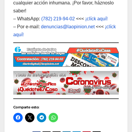
cualquier acción inhumana. ¡Por favor, háznoslo
saber!
– WhatsApp:
(782) 219-94-02
<<<
¡clíck aquí!
– Por e-mail:
denuncias@laopinion.net
<<<
¡clíck
aquí!
Comparte esto: