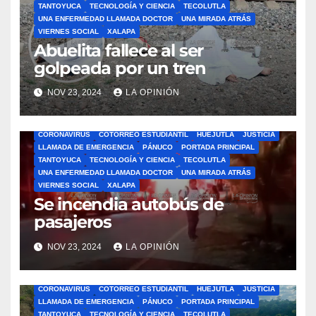
TANTOYUCA
TECNOLOGÍA Y CIENCIA
TECOLUTLA
UNA ENFERMEDAD LLAMADA DOCTOR
UNA MIRADA ATRÁS
VIERNES SOCIAL
XALAPA
Abuelita fallece al ser
golpeada por un tren
NOV 23, 2024
LA OPINIÓN
ÁLAMO
BARRA LIBRE
CAZONES
CERRO AZUL
CON-CIENCIA
CORONAVIRUS
COTORREO ESTUDIANTIL
HUEJUTLA
JUSTICIA
LLAMADA DE EMERGENCIA
PÁNUCO
PORTADA PRINCIPAL
TANTOYUCA
TECNOLOGÍA Y CIENCIA
TECOLUTLA
UNA ENFERMEDAD LLAMADA DOCTOR
UNA MIRADA ATRÁS
VIERNES SOCIAL
XALAPA
Se incendia autobús de
pasajeros
NOV 23, 2024
LA OPINIÓN
ÁLAMO
BARRA LIBRE
CAZONES
CERRO AZUL
CON-CIENCIA
CORONAVIRUS
COTORREO ESTUDIANTIL
HUEJUTLA
JUSTICIA
LLAMADA DE EMERGENCIA
PÁNUCO
PORTADA PRINCIPAL
TANTOYUCA
TECNOLOGÍA Y CIENCIA
TECOLUTLA