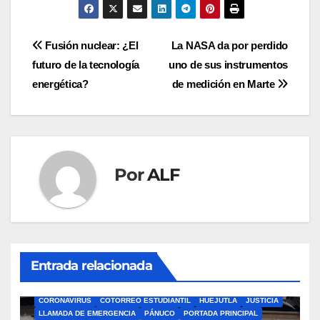
Navegación
Fusión nuclear: ¿El
La NASA da por perdido
futuro de la tecnología
uno de sus instrumentos
de
energética?
de medición en Marte
entradas
Por
ALF
Entrada relacionada
ÁLAMO
BARRA LIBRE
CAZONES
CERRO AZUL
CON-CIENCIA
CORONAVIRUS
COTORREO ESTUDIANTIL
HUEJUTLA
JUSTICIA
LLAMADA DE EMERGENCIA
PÁNUCO
PORTADA PRINCIPAL