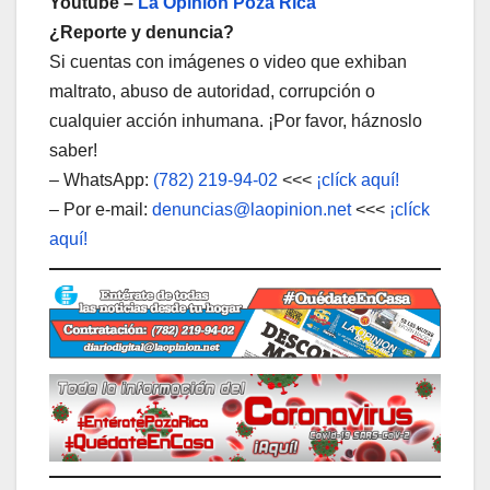
Youtube –
La Opinión Poza Rica
¿Reporte y denuncia?
Si cuentas con imágenes o video que exhiban
maltrato, abuso de autoridad, corrupción o
cualquier acción inhumana. ¡Por favor, háznoslo
saber!
– WhatsApp:
(782) 219-94-02
<<<
¡clíck aquí!
– Por e-mail:
denuncias@laopinion.net
<<<
¡clíck
aquí!