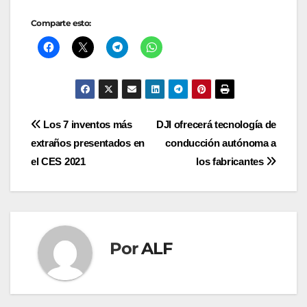
Comparte esto:
Navegación
Los 7 inventos más
DJI ofrecerá tecnología de
extraños presentados en
conducción autónoma a
de
el CES 2021
los fabricantes
entradas
Por
ALF