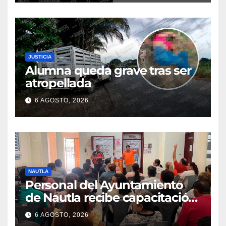
JUSTICIA
Alumna queda grave tras ser
atropellada
6 AGOSTO, 2026
NAUTLA
Personal del Ayuntamiento
de Nautla recibe capacitación
en atención a emergencias
6 AGOSTO, 2026