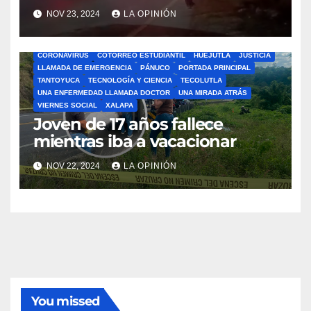
NOV 23, 2024
LA OPINIÓN
ÁLAMO
BARRA LIBRE
CAZONES
CERRO AZUL
CON-CIENCIA
CORONAVIRUS
COTORREO ESTUDIANTIL
HUEJUTLA
JUSTICIA
LLAMADA DE EMERGENCIA
PÁNUCO
PORTADA PRINCIPAL
TANTOYUCA
TECNOLOGÍA Y CIENCIA
TECOLUTLA
UNA ENFERMEDAD LLAMADA DOCTOR
UNA MIRADA ATRÁS
VIERNES SOCIAL
XALAPA
Joven de 17 años fallece
mientras iba a vacacionar
NOV 22, 2024
LA OPINIÓN
You missed