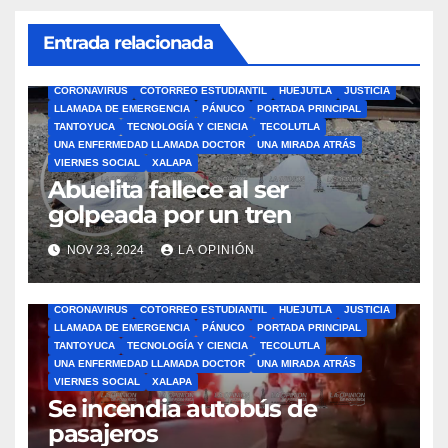
Entrada relacionada
ÁLAMO
BARRA LIBRE
CAZONES
CERRO AZUL
CON-CIENCIA
CORONAVIRUS
COTORREO ESTUDIANTIL
HUEJUTLA
JUSTICIA
LLAMADA DE EMERGENCIA
PÁNUCO
PORTADA PRINCIPAL
TANTOYUCA
TECNOLOGÍA Y CIENCIA
TECOLUTLA
UNA ENFERMEDAD LLAMADA DOCTOR
UNA MIRADA ATRÁS
VIERNES SOCIAL
XALAPA
Abuelita fallece al ser
golpeada por un tren
NOV 23, 2024
LA OPINIÓN
ÁLAMO
BARRA LIBRE
CAZONES
CERRO AZUL
CON-CIENCIA
CORONAVIRUS
COTORREO ESTUDIANTIL
HUEJUTLA
JUSTICIA
LLAMADA DE EMERGENCIA
PÁNUCO
PORTADA PRINCIPAL
TANTOYUCA
TECNOLOGÍA Y CIENCIA
TECOLUTLA
UNA ENFERMEDAD LLAMADA DOCTOR
UNA MIRADA ATRÁS
VIERNES SOCIAL
XALAPA
Se incendia autobús de
pasajeros