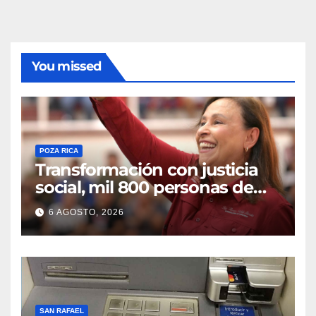
You missed
POZA RICA
Transformación con justicia
social, mil 800 personas de
siete municipios reciben
6 AGOSTO, 2026
Apoyo a la Palabra: Rocío
Nahle
SAN RAFAEL