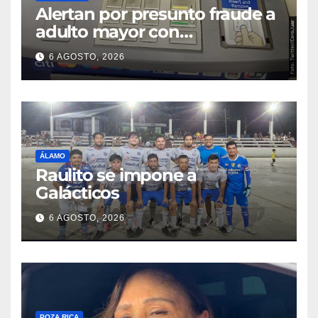
Alertan por presunto fraude a
adulto mayor con
discapacidad visual en cajero
6 AGOSTO, 2026
bancario
ÁLAMO
Raulito se impone a
Galácticos
6 AGOSTO, 2026
POZA RICA