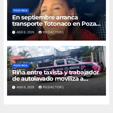
POZA RICA
En septiembre arranca
transporte Totonaco en Poza
Rica
AGO 6, 2026
REDACTOR1
POZA RICA
Riña entre taxista y trabajador
de autolavado moviliza a
policías en Poza Rica
AGO 6, 2026
REDACTOR1