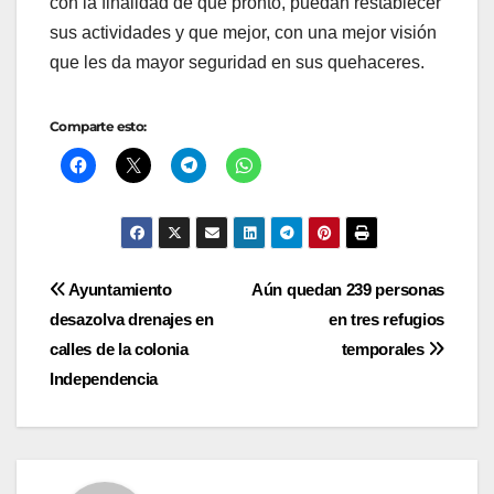
con la finalidad de que pronto, puedan restablecer
sus actividades y que mejor, con una mejor visión
que les da mayor seguridad en sus quehaceres.
Comparte esto:
Navegación
Ayuntamiento
Aún quedan 239 personas
desazolva drenajes en
en tres refugios
de
calles de la colonia
temporales
entradas
Independencia