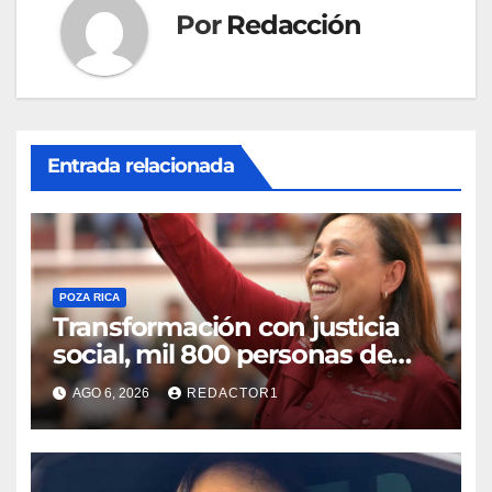
Por
Redacción
Entrada relacionada
POZA RICA
Transformación con justicia
social, mil 800 personas de
siete municipios reciben
AGO 6, 2026
REDACTOR1
Apoyo a la Palabra: Rocío
Nahle