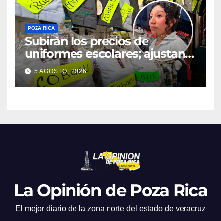
POZA RICA
Subirán los precios de
uniformes escolares; ajustan
promociones
5 AGOSTO, 2026
La Opinión de Poza Rica
El mejor diario de la zona norte del estado de veracruz