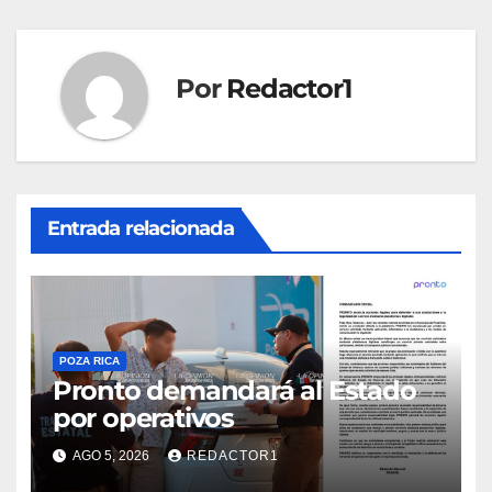
Por
Redactor1
Entrada relacionada
POZA RICA
Pronto demandará al Estado
por operativos
AGO 5, 2026
REDACTOR1