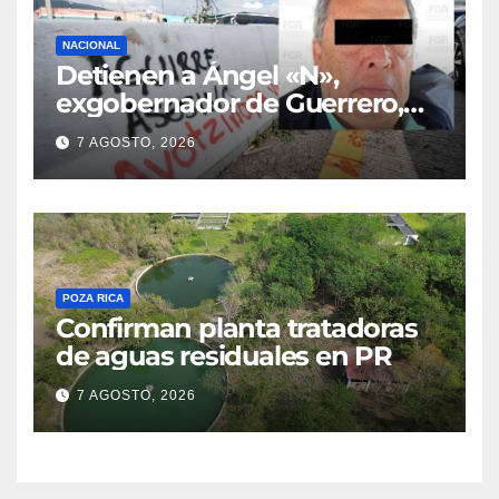
NACIONAL
Detienen a Ángel «N»,
exgobernador de Guerrero,
por el caso Ayotzinapa
7 AGOSTO, 2026
POZA RICA
Confirman planta tratadoras
de aguas residuales en PR
7 AGOSTO, 2026