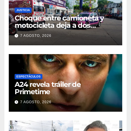
JUSTICIA
Choque entre camioneta y
motocicleta deja a dos
jóvenes lesionados en la
7 AGOSTO, 2026
colonia 27 de Septiembre de
Poza Rica
ESPECTÁCULOS
A24 revela tráiler de
Primetime
7 AGOSTO, 2026