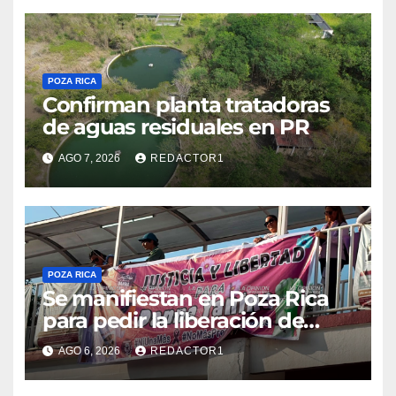
POZA RICA
Confirman planta tratadoras
de aguas residuales en PR
AGO 7, 2026
REDACTOR1
POZA RICA
Se manifiestan en Poza Rica
para pedir la liberación de
Danna Yanina y el
AGO 6, 2026
REDACTOR1
esclarecimiento del caso
Dafne