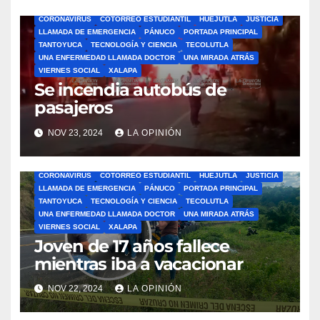
ÁLAMO
BARRA LIBRE
CAZONES
CERRO AZUL
CON-CIENCIA
CORONAVIRUS
COTORREO ESTUDIANTIL
HUEJUTLA
JUSTICIA
LLAMADA DE EMERGENCIA
PÁNUCO
PORTADA PRINCIPAL
TANTOYUCA
TECNOLOGÍA Y CIENCIA
TECOLUTLA
UNA ENFERMEDAD LLAMADA DOCTOR
UNA MIRADA ATRÁS
VIERNES SOCIAL
XALAPA
Se incendia autobús de
pasajeros
NOV 23, 2024
LA OPINIÓN
ÁLAMO
BARRA LIBRE
CAZONES
CERRO AZUL
CON-CIENCIA
CORONAVIRUS
COTORREO ESTUDIANTIL
HUEJUTLA
JUSTICIA
LLAMADA DE EMERGENCIA
PÁNUCO
PORTADA PRINCIPAL
TANTOYUCA
TECNOLOGÍA Y CIENCIA
TECOLUTLA
UNA ENFERMEDAD LLAMADA DOCTOR
UNA MIRADA ATRÁS
VIERNES SOCIAL
XALAPA
Joven de 17 años fallece
mientras iba a vacacionar
NOV 22, 2024
LA OPINIÓN