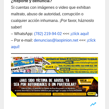
¿Reporte y denuncia?
Si cuentas con imágenes o video que exhiban
maltrato, abuso de autoridad, corrupción o
cualquier acción inhumana. ¡Por favor, háznoslo
saber!
– WhatsApp:
(782) 219-94-02
<<<
¡clíck aquí!
– Por e-mail:
denuncias@laopinion.net
<<<
¡clíck
aquí!