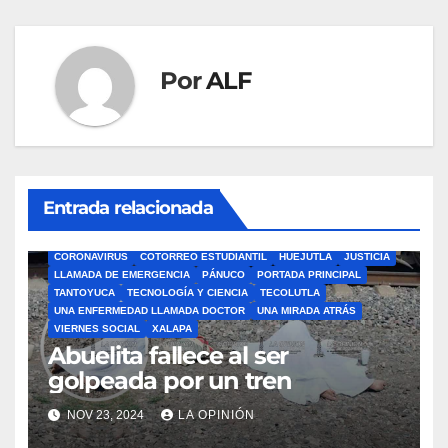
entradas
Por
ALF
Entrada relacionada
ÁLAMO
BARRA LIBRE
CAZONES
CERRO AZUL
CON-CIENCIA
CORONAVIRUS
COTORREO ESTUDIANTIL
HUEJUTLA
JUSTICIA
LLAMADA DE EMERGENCIA
PÁNUCO
PORTADA PRINCIPAL
TANTOYUCA
TECNOLOGÍA Y CIENCIA
TECOLUTLA
UNA ENFERMEDAD LLAMADA DOCTOR
UNA MIRADA ATRÁS
VIERNES SOCIAL
XALAPA
Abuelita fallece al ser
golpeada por un tren
NOV 23, 2024
LA OPINIÓN