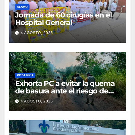
ÁLAMO
Jornada de 60 cirugías en el
Hospital General
4 AGOSTO, 2026
POZA RICA
Exhorta PC a evitar la quema
de basura ante el riesgo de
incendios
4 AGOSTO, 2026