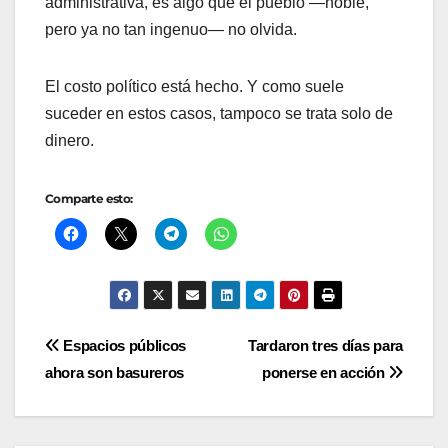
administrativa, es algo que el pueblo —noble,
pero ya no tan ingenuo— no olvida.
El costo político está hecho. Y como suele
suceder en estos casos, tampoco se trata solo de
dinero.
Comparte esto:
Navegación
Espacios públicos
Tardaron tres días para
ahora son basureros
ponerse en acción
de
entradas