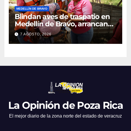
MEDELLÍN DE BRAVO
Blindan aves de traspatio en
Medellín de Bravo, arrancan
vacunación masiva contra el
7 AGOSTO, 2026
Newcastle
La Opinión de Poza Rica
El mejor diario de la zona norte del estado de veracruz