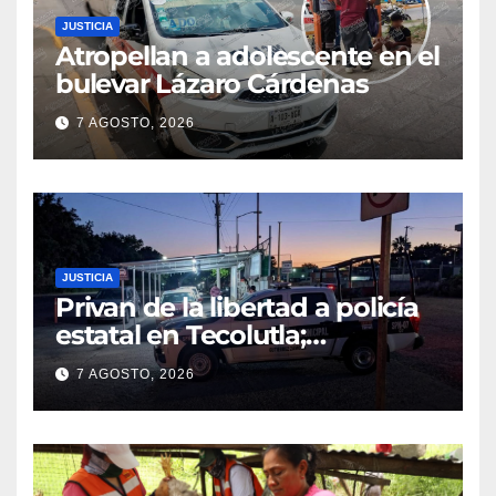
JUSTICIA
Atropellan a adolescente en el
bulevar Lázaro Cárdenas
7 AGOSTO, 2026
JUSTICIA
Privan de la libertad a policía
estatal en Tecolutla;
despliegan operativo para
7 AGOSTO, 2026
localizarlo