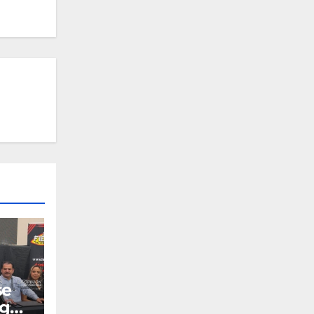
se
ng