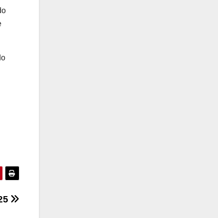
do
e
do
025