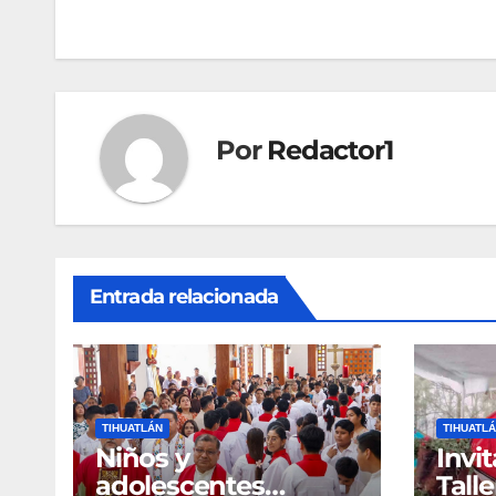
de
entradas
Por
Redactor1
Entrada relacionada
TIHUATLÁN
TIHUATL
Niños y
Invi
adolescentes
Tall