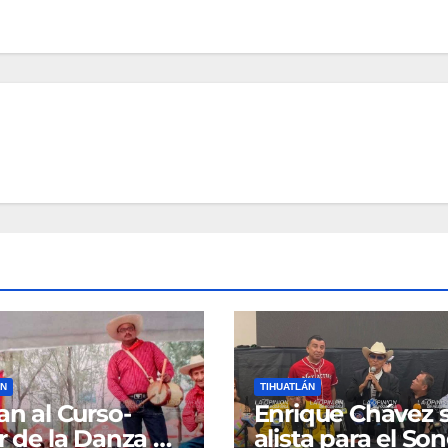
ÁN
TIHUATLÁN
tan al Curso-
Enrique Chávez 
er de la Danza de
alista para el So