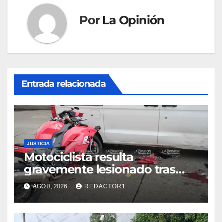
Por
La Opinión
Entrada relacionada
JUSTICIA
Motociclista resulta
gravemente lesionado tras
choque en la colonia Ricardo
AGO 8, 2026
REDACTOR1
Flores Magón