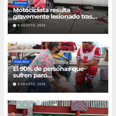
JUSTICIA
Motociclista resulta
gravemente lesionado tras
choque en la colonia Ricardo
8 AGOSTO, 2026
Flores Magón
POZA RICA
El 90% de personas que
sufren paro
cardiorrespiratorio mueren
8 AGOSTO, 2026