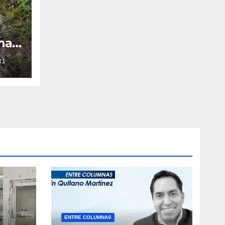
na
oza
R1
con
ENTRE COLUMNAS