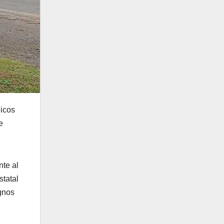
dicos
e
nte al
statal
gnos