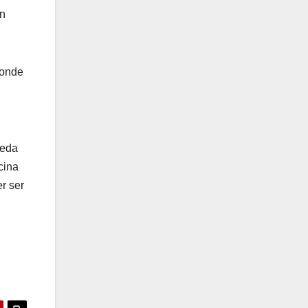
an
donde
ueda
cina
er ser