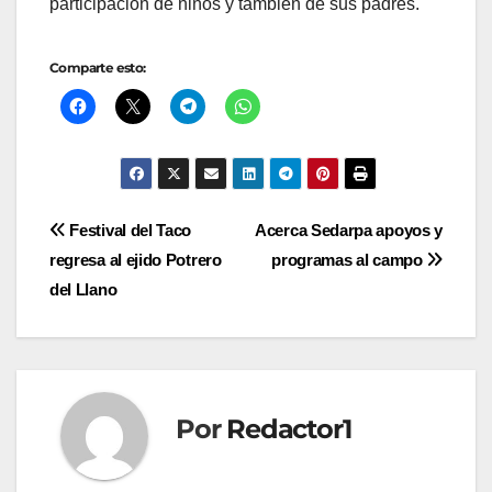
participación de niños y también de sus padres.
Comparte esto:
Navegación
Festival del Taco
Acerca Sedarpa apoyos y
regresa al ejido Potrero
programas al campo
de
del Llano
entradas
Por
Redactor1