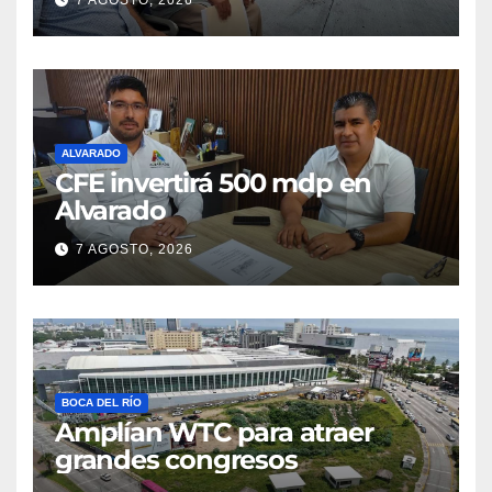
ALVARADO
CFE invertirá 500 mdp en
Alvarado
7 AGOSTO, 2026
BOCA DEL RÍO
Amplían WTC para atraer
grandes congresos