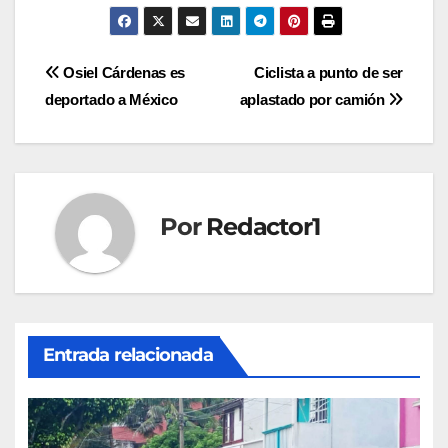
Navegación
Osiel Cárdenas es
Ciclista a punto de ser
deportado a México
aplastado por camión
de
entradas
Por
Redactor1
Entrada relacionada