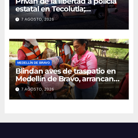
Privan de la libertad a policía
estatal en Tecolutla;
despliegan operativo para
7 AGOSTO, 2026
localizarlo
MEDELLÍN DE BRAVO
Blindan aves de traspatio en
Medellín de Bravo, arrancan
vacunación masiva contra el
7 AGOSTO, 2026
Newcastle