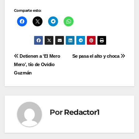
Comparte esto:
Navegación
Detienen a ‘El Mero
Se pasa el alto y choca
Mero’, tío de Ovidio
de
Guzmán
entradas
Por
Redactor1