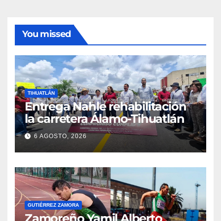
You missed
TIHUATLÁN
Entrega Nahle rehabilitación
la carretera Álamo-Tihuatlán
6 AGOSTO, 2026
GUTIÉRREZ ZAMORA
Zamoreño Yamil Alberto