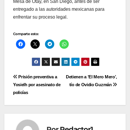
Mesa de Otay, en San Diego, antes de ser
entregado a las autoridades mexicanas para
enfrentar su proceso legal.
Comparte esto:
Navegación
Prisión preventiva a
Detienen a ‘El Mero Mero’,
Yosielh por asesinato de
tío de Ovidio Guzmán
de
policías
entradas
Por
Redactor1