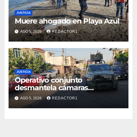
JUSTICIA
Muere ahogado en Playa Azul
AGO 5, 2026
REDACTOR1
JUSTICIA
Operativo conjunto
desmantela cámaras
presuntamente irregulares en
AGO 5, 2026
REDACTOR1
Poza Rica; fuerzas federales y
estatales refuerzan vigilancia