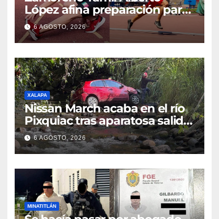
López afina preparación para
participar en el Mundial
6 AGOSTO, 2026
Máster de Atletismo en Corea
del Sur
XALAPA
Nissan March acaba en el río
Pixquiac tras aparatosa salida
de camino en la carretera
6 AGOSTO, 2026
Briones
MINATITLÁN