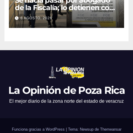
Se hacía pasar por abogado
de la Fiscalía; lo detienen con
camioneta robada en
6 AGOSTO, 2026
Minatitlán
La Opinión de Poza Rica
El mejor diario de la zona norte del estado de veracruz
Funciona gracias a WordPress
|
Tema: Newsup de
Themeansar