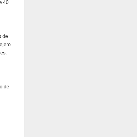
de 40
o de
ejero
les.
go de