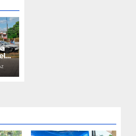
pa
el
AZ