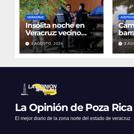
VERACRUZ
JUSTICIA
Insólita noche en
Cami
Veracruz: vecino
barr
denuncia intento de
dent
3 AGOSTO, 2026
3 AG
cateo tras viralizar
en C
video captado por
cond
cámaras de
golp
seguridad
La Opinión de Poza Rica
El mejor diario de la zona norte del estado de veracruz