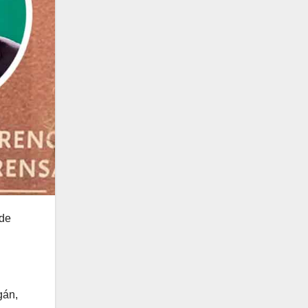
 de
gán,