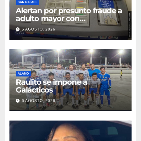
SAN RAFAEL
Alertan por presunto fraude a
adulto mayor con
discapacidad visual en cajero
6 AGOSTO, 2026
bancario
ÁLAMO
Raulito se impone a
Galácticos
6 AGOSTO, 2026