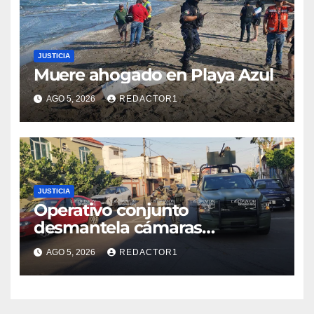
JUSTICIA
Muere ahogado en Playa Azul
AGO 5, 2026
REDACTOR1
JUSTICIA
Operativo conjunto
desmantela cámaras
presuntamente irregulares en
AGO 5, 2026
REDACTOR1
Poza Rica; fuerzas federales y
estatales refuerzan vigilancia