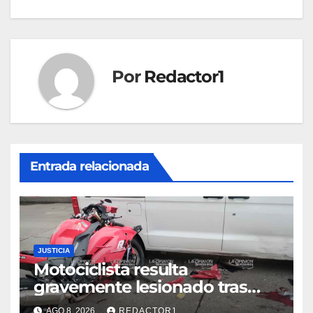
Por
Redactor1
Entrada relacionada
JUSTICIA
Motociclista resulta
gravemente lesionado tras
choque en la colonia Ricardo
AGO 8, 2026
REDACTOR1