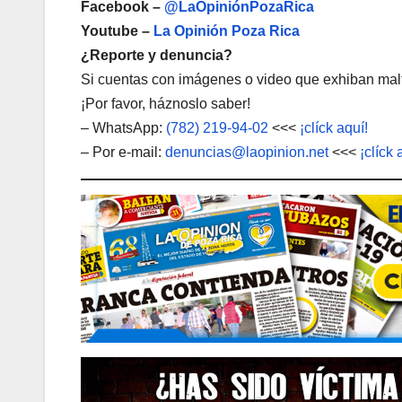
Facebook –
@LaOpiniónPozaRica
Youtube –
La Opinión Poza Rica
¿Reporte y denuncia?
Si cuentas con imágenes o video que exhiban malt
¡Por favor, háznoslo saber!
– WhatsApp:
(782) 219-94-02
<<<
¡clíck aquí!
– Por e-mail:
denuncias@laopinion.net
<<<
¡clíck 