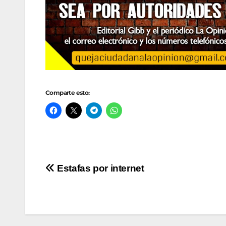
Comparte esto:
Navegación
Estafas por internet
de
entradas