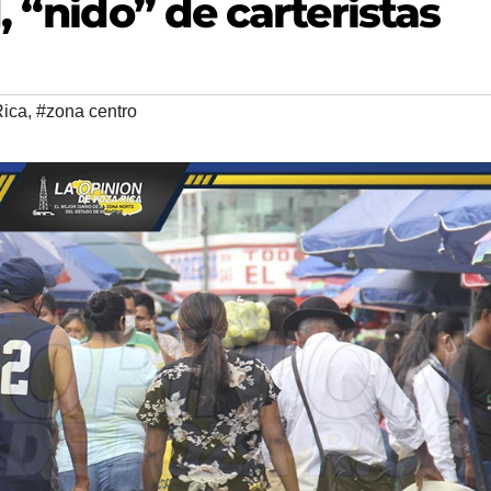
, “nido” de carteristas
Rica
,
#zona centro