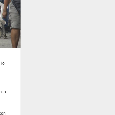
 lo
acen
 con