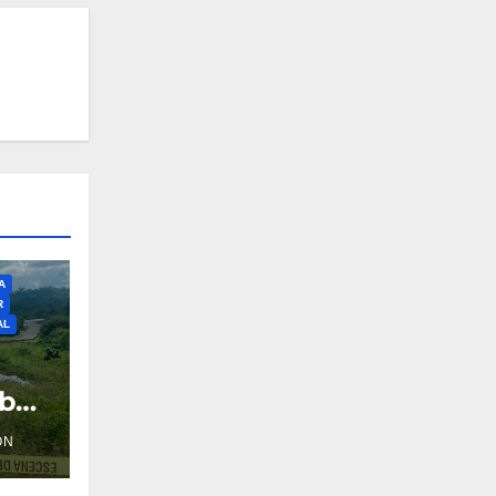
NTIL
O
A
R
AL
iba
ÓN