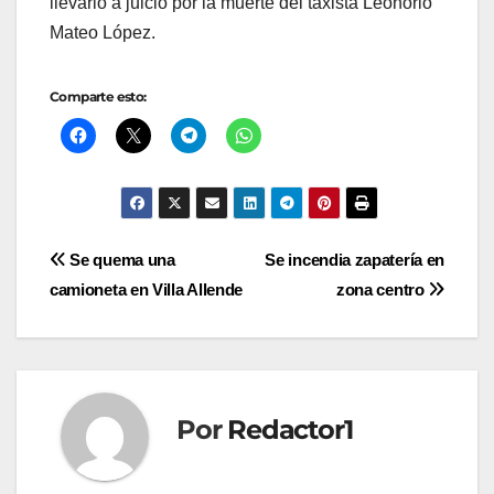
llevarlo a juicio por la muerte del taxista Leonorio
Mateo López.
Comparte esto:
Navegación
Se quema una
Se incendia zapatería en
camioneta en Villa Allende
zona centro
de
entradas
Por
Redactor1