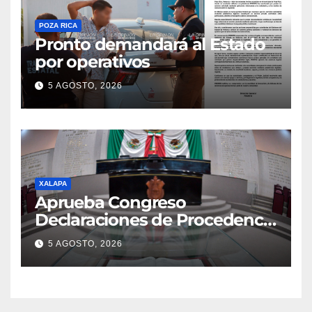
POZA RICA
Pronto demandará al Estado
por operativos
5 AGOSTO, 2026
XALAPA
Aprueba Congreso
Declaraciones de Procedencia
en contra de dos munícipes
5 AGOSTO, 2026