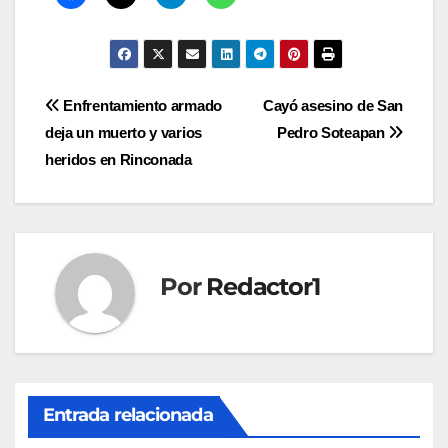
Navegación
Enfrentamiento armado
Cayó asesino de San
deja un muerto y varios
Pedro Soteapan
de
heridos en Rinconada
entradas
Por
Redactor1
Entrada relacionada