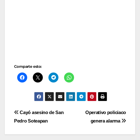
Comparte esto:
Navegación
Cayó asesino de San
Operativo policiaco
Pedro Soteapan
genera alarma
de
entradas