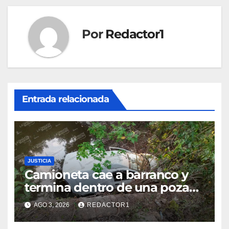
Por
Redactor1
Entrada relacionada
JUSTICIA
Camioneta cae a barranco y
termina dentro de una poza
en Coatzintla; conductor sale
AGO 3, 2026
REDACTOR1
con golpes leves