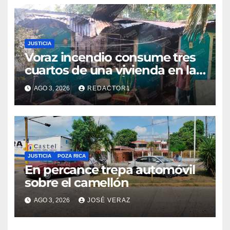
JUSTICIA
Voraz incendio consume tres
cuartos de una vivienda en la
colonia Manuel Ávila Camacho
AGO 3, 2026
REDACTOR1
JUSTICIA
POZA RICA
En percance trepa automóvil
sobre el camellón
AGO 3, 2026
JOSÉ VERAZ