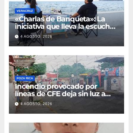
VERACRUZ
«Charlas de Banqueta»: La
iniciativa que lleva la escucha
de la salud mental al bulevar
4 AGOSTO, 2026
de Veracruz
POZA RICA
Incendio provocado por
líneas de CFE deja sin luz a
decenas de familias
4 AGOSTO, 2026