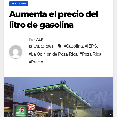
DESTACADA
Aumenta el precio del
litro de gasolina
Por
ALF
#Gasolina
,
#IEPS
,
ENE 16, 2021
#La Opinión de Poza Rica
,
#Poza Rica
,
#Precio