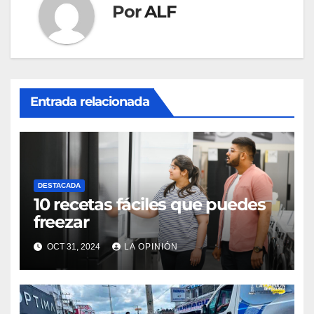
Por
ALF
Entrada relacionada
DESTACADA
10 recetas fáciles que puedes
freezar
OCT 31, 2024
LA OPINIÓN