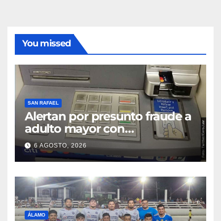
You missed
SAN RAFAEL
Alertan por presunto fraude a
adulto mayor con
discapacidad visual en cajero
6 AGOSTO, 2026
bancario
ÁLAMO