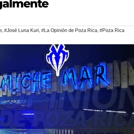
egalmente
e
,
#José Luna Kuri
,
#La Opinión de Poza Rica
,
#Poza Rica