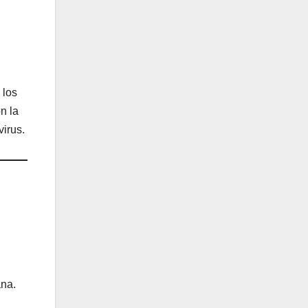
 los
n la
irus.
ana.