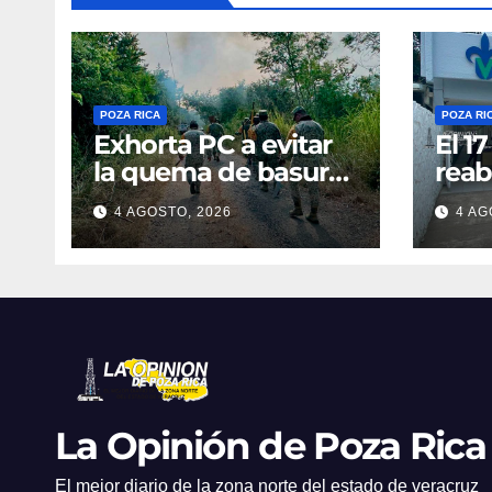
POZA RICA
POZA RI
Exhorta PC a evitar
El 1
la quema de basura
reab
ante el riesgo de
la S
4 AGOSTO, 2026
4 AG
incendios
La Opinión de Poza Rica
El mejor diario de la zona norte del estado de veracruz