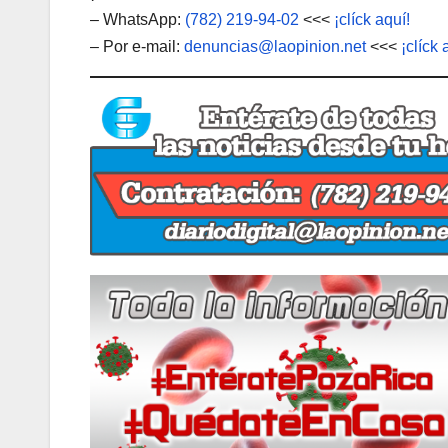
– WhatsApp:
(782) 219-94-02
<<<
¡clíck aquí!
– Por e-mail:
denuncias@laopinion.net
<<<
¡clíck 