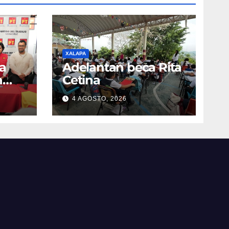
XALAPA
a
Adelantan beca Rita
n
Cetina
4 AGOSTO, 2026