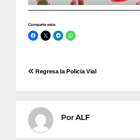
Comparte esto:
Navegación
Regresa la Policía Vial
de
entradas
Por
ALF