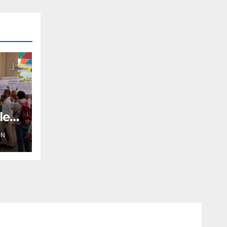
les
ÓN