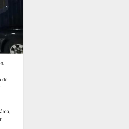
ón.
a de
r
 área,
r