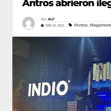
Antros abrieron il
Por
ALF
#Antros
,
#Ilegalment
ENE 16, 2021