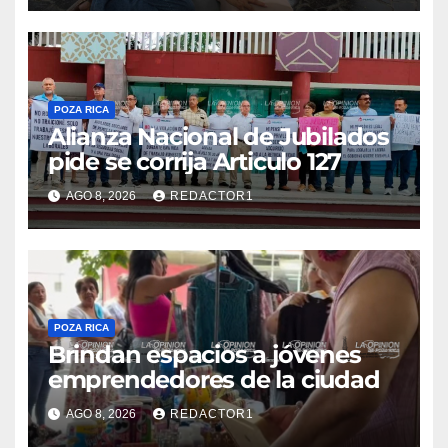
POZA RICA
Alianza Nacional de Jubilados
pide se corrija Articulo 127
AGO 8, 2026
REDACTOR1
POZA RICA
Brindan espacios a jóvenes
emprendedores de la ciudad
AGO 8, 2026
REDACTOR1