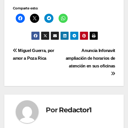
Comparte esto:
Navegación
Miguel Guerra, por
Anuncia Infonavit
amor a Poza Rica
ampliación de horarios de
de
atención en sus oficinas
entradas
Por
Redactor1