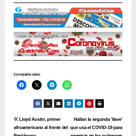
Comparte esto:
Navegación
Lloyd Austin, primer
Hallan la segunda ‘llave’
afroamericano al frente del
que usa el COVID-19 para
de
Pentágono
penetrar en los pulmones