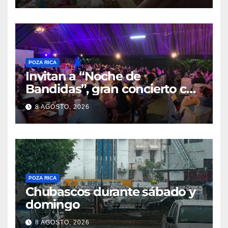
POZA RICA
Invitan a “Noche de
Bandidas”, gran concierto con
causa
8 AGOSTO, 2026
POZA RICA
Chubascos durante sábado y
domingo
8 AGOSTO, 2026