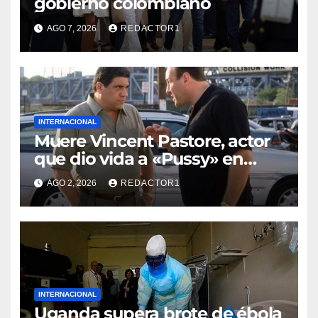
gobierno colombiano
AGO 7, 2026
REDACTOR1
INTERNACIONAL
Muere Vincent Pastore, actor
que dio vida a «Pussy» en
«Los Soprano»
AGO 2, 2026
REDACTOR1
INTERNACIONAL
Uganda supera brote de ébola