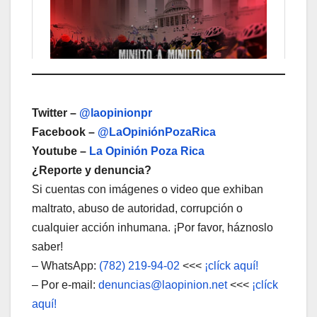
Twitter –
@laopinionpr
Facebook –
@LaOpiniónPozaRica
Youtube –
La Opinión Poza Rica
¿Reporte y denuncia?
Si cuentas con imágenes o video que exhiban
maltrato, abuso de autoridad, corrupción o
cualquier acción inhumana. ¡Por favor, háznoslo
saber!
– WhatsApp:
(782) 219-94-02
<<<
¡clíck aquí!
– Por e-mail:
denuncias@laopinion.net
<<<
¡clíck
aquí!