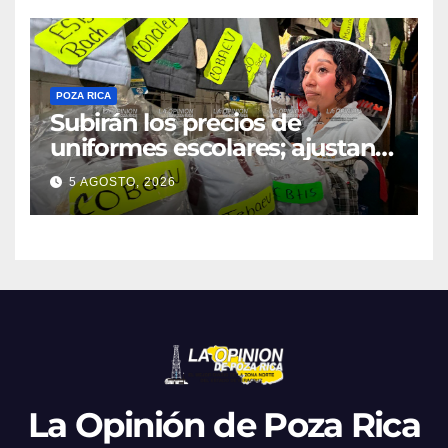
POZA RICA
Subirán los precios de
uniformes escolares; ajustan
promociones
5 AGOSTO, 2026
La Opinión de Poza Rica