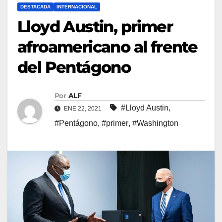
DESTACADA
INTERNACIONAL
Lloyd Austin, primer
afroamericano al frente
del Pentágono
Por
ALF
#Lloyd Austin
,
ENE 22, 2021
#Pentágono
,
#primer
,
#Washington