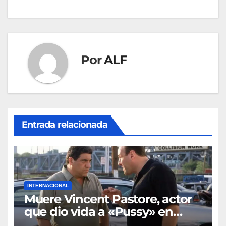
entradas
Por
ALF
Entrada relacionada
INTERNACIONAL
Muere Vincent Pastore, actor
que dio vida a «Pussy» en
«Los Soprano»