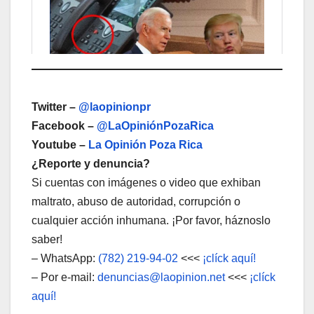
Twitter –
@laopinionpr
Facebook –
@LaOpiniónPozaRica
Youtube –
La Opinión Poza Rica
¿Reporte y denuncia?
Si cuentas con imágenes o video que exhiban
maltrato, abuso de autoridad, corrupción o
cualquier acción inhumana. ¡Por favor, háznoslo
saber!
– WhatsApp:
(782) 219-94-02
<<<
¡clíck aquí!
– Por e-mail:
denuncias@laopinion.net
<<<
¡clíck
aquí!