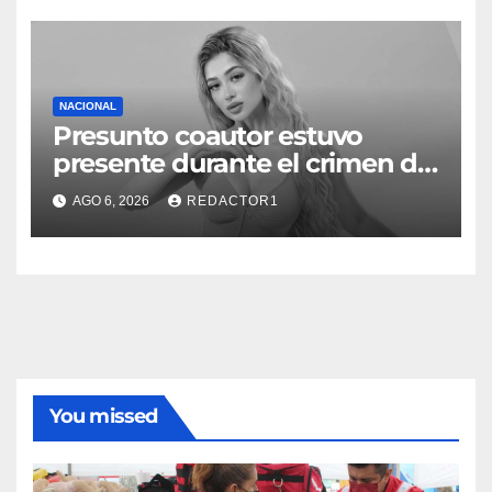
NACIONAL
Presunto coautor estuvo
presente durante el crimen de
Valeria Márquez: Fiscalía
AGO 6, 2026
REDACTOR1
You missed