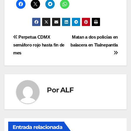
Navegación
Perpetua CDMX
Matan a dos policías en
semáforo rojo hasta fin de
balacera en Tlalnepantla
de
mes
entradas
Por
ALF
Entrada relacionada