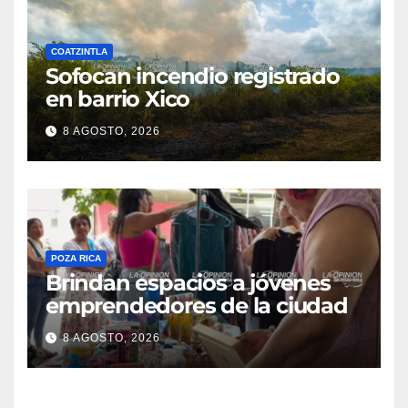
COATZINTLA
Sofocan incendio registrado
en barrio Xico
8 AGOSTO, 2026
POZA RICA
Brindan espacios a jóvenes
emprendedores de la ciudad
8 AGOSTO, 2026