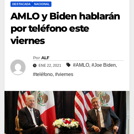
DESTACADA
NACIONAL
AMLO y Biden hablarán
por teléfono este
viernes
Por
ALF
#AMLO
,
#Joe Biden
,
ENE 22, 2021
#teléfono
,
#viernes