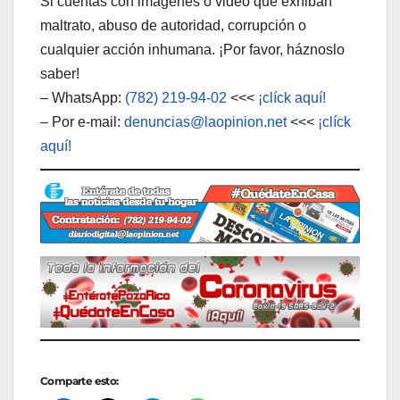
Si cuentas con imágenes o video que exhiban
maltrato, abuso de autoridad, corrupción o
cualquier acción inhumana. ¡Por favor, háznoslo
saber!
– WhatsApp:
(782) 219-94-02
<<<
¡clíck aquí!
– Por e-mail:
denuncias@laopinion.net
<<<
¡clíck
aquí!
Comparte esto: