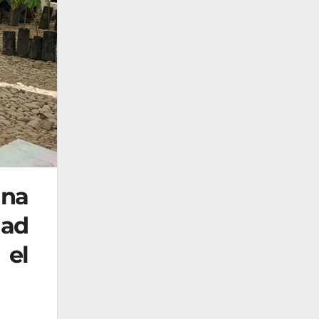
una
dad
 el