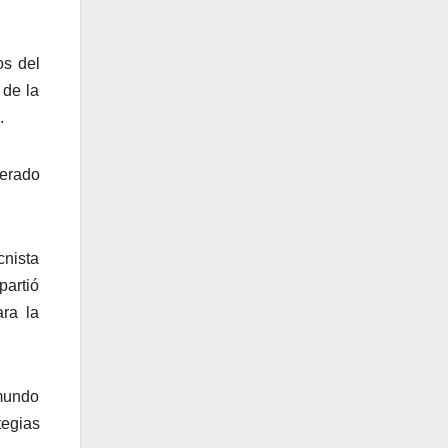
os del
 de la
.
derado
cnista
artió
ra la
ymundo
tegias