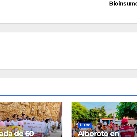
Bioinsum
ÁLAMO
ada de 60
Alboroto en