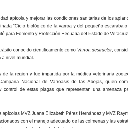
vidad apícola y mejorar las condiciones sanitarias de los apiari
inada “Ciclo biológico de la varroa y del pequeño escarabajo
té para Fomento y Protección Pecuaria del Estado de Veracruz
arásito conocido científicamente como
Varroa destructor
, consi
 a nivel mundial.
 de la región y fue impartida por la médica veterinaria zoote
 Campaña Nacional de Varroasis de las Abejas, quien comp
 y control de estas plagas que representan una amenaza pa
cos apícolas MVZ Juana Elizabeth Pérez Hernández y MVZ Ra
acionados con el manejo adecuado de las colmenas y las estra