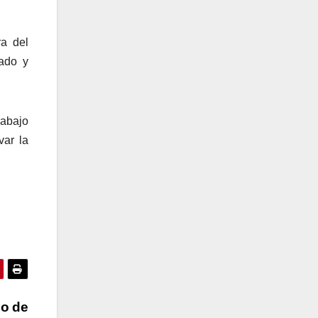
ra del
dado y
abajo
var la
io de