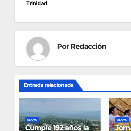
Trinidad
de
entradas
Por
Redacción
Entrada relacionada
ÁLAMO
ÁLAMO
Cumple 192 años la
Jorn